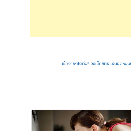
แนะแนว
เช็คง่ายๆได้ที่นี่!! วิธีเช็กสิทธิ เงินอุดหนุน
เรื่อง