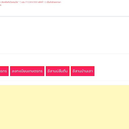
ตรกร
ลงทะเบียนเกษตรกร
อีสานบ่ลืมถิ่น
อีสานบ้านเฮา