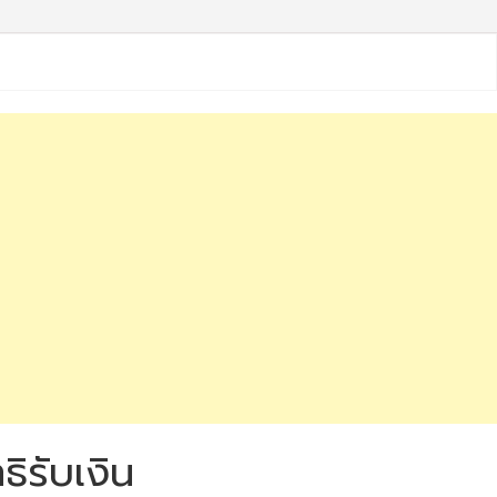
ทธิรับเงิน