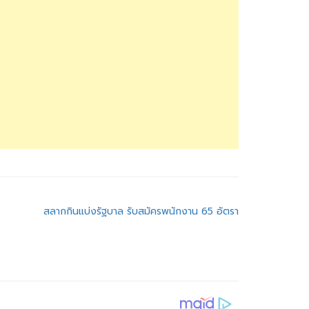
สลากกินแบ่งรัฐบาล รับสมัครพนักงาน 65 อัตรา