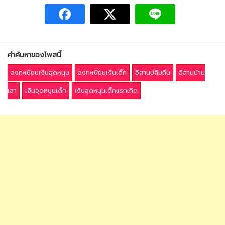
คำค้นหาของโพสนี้
ลงทะเบียนเงินอุดหนุน
ลงทะเบียนเงินเด็ก
อีสานบ่ลืมถิ่น
อีสานบ้าน
เฮา
เงินอุดหนุนเด็ก
เงินอุดหนุนเด็กแรกเกิด