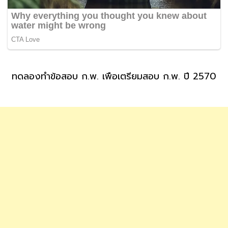
ทดลองทำข้อสอบ ก.พ. เพื่อเตรียมสอบ ก.พ. ปี 2570