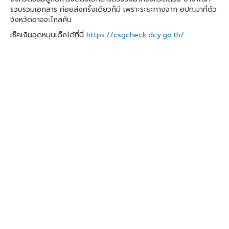
รวบรวมเอกสาร ค่อยส่งครั้งเดียวก็มี เพราะระยะทางจาก อปท.มาที่ตัว
จังหวัดอาจจะไกลกัน
เช็คเงินอุดหนุนเด็กได้ที่นี่
https://csgcheck.dcy.go.th/