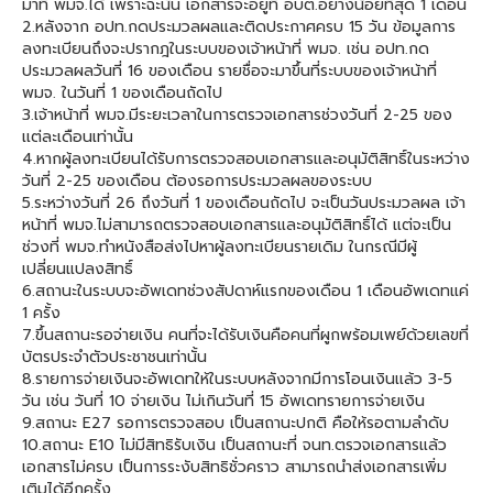
มาที่ พมจ.ได้ เพราะฉะนั้น เอกสารจะอยู่ที่ อบต.อย่างน้อยที่สุด 1 เดือน
2.หลังจาก อปท.กดประมวลผลและติดประกาศครบ 15 วัน ข้อมูลการ
ลงทะเบียนถึงจะปรากฎในระบบของเจ้าหน้าที่ พมจ. เช่น อปท.กด
ประมวลผลวันที่ 16 ของเดือน รายชื่อจะมาขึ้นที่ระบบของเจ้าหน้าที่
พมจ. ในวันที่ 1 ของเดือนถัดไป
3.เจ้าหน้าที่ พมจ.มีระยะเวลาในการตรวจเอกสารช่วงวันที่ 2-25 ของ
เเต่ละเดือนเท่านั้น
4.หากผู้ลงทะเบียนได้รับการตรวจสอบเอกสารและอนุมัติสิทธิ์ในระหว่าง
วันที่ 2-25 ของเดือน ต้องรอการประมวลผลของระบบ
5.ระหว่างวันที่ 26 ถึงวันที่ 1 ของเดือนถัดไป จะเป็นวันประมวลผล เจ้า
หน้าที่ พมจ.ไม่สามารถตรวจสอบเอกสารและอนุมัติสิทธิ์ได้ แต่จะเป็น
ช่วงที่ พมจ.ทำหนังสือส่งไปหาผู้ลงทะเบียนรายเดิม ในกรณีมีผู้
เปลี่ยนแปลงสิทธิ์
6.สถานะในระบบจะอัพเดทช่วงสัปดาห์แรกของเดือน 1 เดือนอัพเดทแค่
1 ครั้ง
7.ขึ้นสถานะรอจ่ายเงิน คนที่จะได้รับเงินคือคนที่ผูกพร้อมเพย์ด้วยเลขที่
บัตรประจำตัวประชาชนเท่านั้น
8.รายการจ่ายเงินจะอัพเดทให้ในระบบหลังจากมีการโอนเงินเเล้ว 3-5
วัน เช่น วันที่ 10 จ่ายเงิน ไม่เกินวันที่ 15 อัพเดทรายการจ่ายเงิน
9.สถานะ E27 รอการตรวจสอบ เป็นสถานะปกติ คือให้รอตามลำดับ
10.สถานะ E10 ไม่มีสิทธิรับเงิน เป็นสถานะที่ จนท.ตรวจเอกสารแล้ว
เอกสารไม่ครบ เป็นการระงับสิทธิชั่วคราว สามารถนำส่งเอกสารเพิ่ม
เติมได้อีกครั้ง