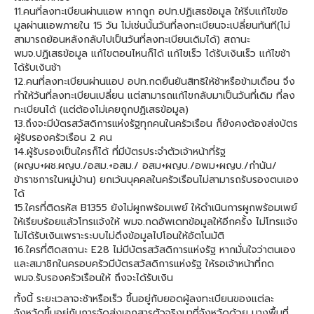
11.คนที่ลงทะเบียนผ่านแอพ หากถูก อปท.ปฏิเสธข้อมูล ให้รีบเเก้ไขข้อ
มูลผ่านแอพภายใน 15 วัน ไม่เช่นนั้นวันที่ลงทะเบียนจะเปลี่ยนทันที(ไม่
สามารถย้อนหลังกลับไปเป็นวันที่ลงทะเบียนเดิมได้) สถานะ
พมจ.ปฏิเสธข้อมูล แก้ไขตอนไหนก็ได้ แก้ไขเร็ว ได้รับเงินเร็ว แก้ไขช้า
ได้รับเงินช้า
12.คนที่ลงทะเบียนผ่านแอป อปท.กดยืนยันสิทธิให้ช้าหรือข้ามเดือน จึง
ทำให้วันที่ลงทะเบียนเปลี่ยน แต่สามารถแก้ไขกลับมาเป็นวันที่เดิม ที่ลง
ทะเบียนได้ (แต่ต้องไม่เคยถูกปฏิเสธข้อมูล)
13.ถึงจะมีบัตรสวัสดิการแห่งรัฐทุกคนในครัวเรือน ก็ยังคงต้องส่งบัตร
ผู้รับรองครัวเรือน 2 คน
14.ผู้รับรองเป็นใครก็ได้ ที่มีบัตรประจำตัวเจ้าหน้าที่รัฐ
(ผญบ+ผช.ผญบ./อสม.+อสม./ อสม+ผญบ./อพม+ผญบ./กำนัน/
ข้าราชการในหมู่บ้าน) ยกเว้นบุคคลในครัวเรือนไม่สามารถรับรองตนเอง
ได้
15.ใครที่ติดรหัส B1355 ยังไม่ผูกพร้อมเพย์ ให้ดำเนินการผูกพร้อมเพย์
ให้เรียบร้อยแล้วโทรเเจ้งให้ พมจ.กดอัพเดทข้อมูลให้อีกครั้ง ไม่โทรเเจ้ง
ไม่ได้รับเงินเพราะระบบไม่ดึงข้อมูลไปโอนให้อัตโนมัติ
16.ใครที่ติดสถานะ E28 ไม่มีบัตรสวัสดิการแห่งรัฐ หากมั่นใจว่าตนเอง
และสมาชิกในครอบครัวมีบัตรสวัสดิการแห่งรัฐ ให้รอเจ้าหน้าที่กด
พมจ.รับรองครัวเรือนให้ ถึงจะได้รับเงิน
ทั้งนี้ ระยะเวลาจะช้าหรือเร็ว ขึ้นอยู่กับยอดผู้ลงทะเบียนของเเต่ละ
จังหวัดขึ้นอยู่กับการจัดส่งเอกสารตัวจริงมาที่จังหวัดด้วย บางพื้นที่