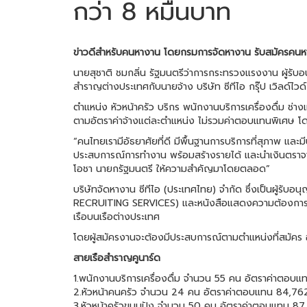
กว่า 8 หมื่นบาท
ข่าวดีสำหรับคนหางาน โดยกรมการจัดหางาน รับสมัครคนหา
นายสุชาติ ชมกลิ่น รัฐมนตรีว่าการกระทรวงแรงงาน ผู้รับ
สำราญต่างประเทศกับนายจ้าง บริษัท ซีทีไอ กรุ๊ป เวิลด์ไว
ตำแหน่ง หัวหน้าครัว บริกร พนักงานบริการเครื่องดื่ม ช่
ตามอัตราค่าจ้างแต่ละตำแหน่ง ไม่รวมค่าตอบแทนพิเศษ โด
“คนไทยเรามีอัธยาศัยที่ดี มีพื้นฐานการบริการที่สุภาพ แ
ประสบการณ์การทำงาน พร้อมสร้างรายได้ และนำเงินตราจากต
โอชา นายกรัฐมนตรี ให้ความสำคัญมาโดยตลอด”
บริษัทจัดหางาน ซีทีไอ (ประเทศไทย) จำกัด ซึ่งเป็นผู้ร
RECRUITING SERVICES) และหนังสือแสดงความต้องการแร
เรือบนเรือต่างประเทศ
โดยผู้สมัครงานจะต้องมีประสบการณ์ตามตำแหน่งที่สมัคร อ
สายเรือสำราญคูนาร์ด
1.พนักงานบริการเครื่องดื่ม จำนวน 55 คน อัตราค่าตอบแ
2.หัวหน้าคนครัว จำนวน 24 คน อัตราค่าตอบแทน 84,76
3.หัวหน้าครัวขนมปัง จำนวน 50 คน อัตราค่าตอบแทน 87