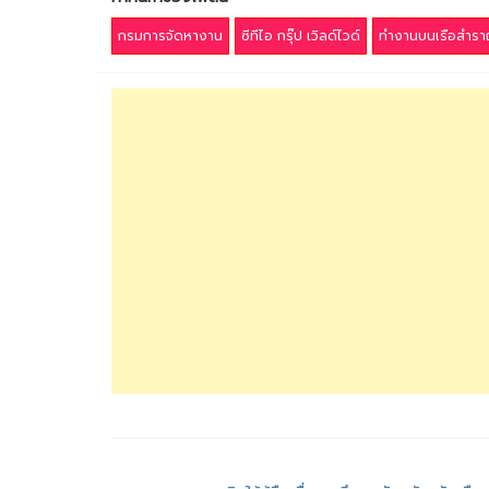
กรมการจัดหางาน
ซีทีไอ กรุ๊ป เวิลด์ไวด์
ทำงานบนเรือสำร