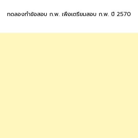
ทดลองทำข้อสอบ ก.พ. เพื่อเตรียมสอบ ก.พ. ปี 2570