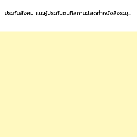
ประกันสังคม แนะผู้ประกันตนที่สถานะโสดทำหนังสือระบุผู้รับเงินสงเคราะห์ กรณีตายล่วงหน้า