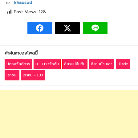
cr :
khaosod
Post Views:
128
คำค้นหาของโพสนี้
บัตรสวัสดิการ
ม.33 เรารักกัน
อีสานบ่ลืมถิ่น
อีสานบ้านเฮา
เป๋าตั​ง
เราชนะ
เราชนะ-ม.33