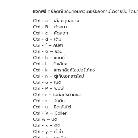
แจกฟรี
คีย์ลัดที่ใช้กับคอมพิวเตอร์ของท่านได้ง่ายขึ้น โดย
Ctrl + a – เลือกทุกอย่าง
Ctrl + B – ตัวหนา
Ctrl + c – คัดลอก
Ctrl + d – เติม
Ctrl + f – ค้นหา
Ctrl + G – อ้วน
Ctrl + h – แทนที่
Ctrl + I – ตัวเอียง
Ctrl + k – แทรกลิงก์ไฮเปอร์เท็กซ์
Ctrl + n – ตู้เก็บเอกสารใหม่
Ctrl + o – เปิด
Ctrl + P – พิมพ์
Ctrl + r – ไม่มีอะไรด้านขวา
Ctrl + s – บันทึก
Ctrl + u – ขีดเส้นใต้
Ctrl + V – Coller
Ctrl w – ปิด
Ctrl + x – ตัด
Ctrl + y – ทำซ้ำ
Ctrl + z – ยกเลิก