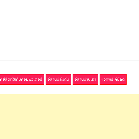
คีย์ลัดที่ใช้กับคอมพิวเตอร์
อีสานบ่ลืมถิ่น
อีสานบ้านเฮา
แจกฟรี คีย์ลัด