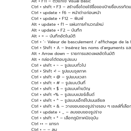
Alt + F11 – ตัวแก้ไข Visual Basic
Ctrl + shift + F3 – สร้างชื่อโดยใช้ชื่อของป้ายชื่อบรรทัด
Ctrl + update + f6 – หน้าต่างก่อนหน้า
Ctrl + update + F12 – พิมพ์
Alt + update + f1 – แผ่นการคำนวณใหม่
Alt + update + F2 – บันทึก
Alt + = – บันทึกอัตโนมัติ
Ctrl + `- Valeur de basculement / affichage de la
Ctrl + Shift + A – Insérez les noms d’arguments แล
Alt + Arrow down – รายการแสดงผลอัตโนมัติ
Alt + กล่องโต้ตอบรูปแบบ
Ctrl + shift + ~ – รูปแบบทั่วไป
Ctrl + Shift +! – รูปแบบจุลภาค
Ctrl + shift + @ – รูปแบบเวลา
Ctrl + shift + # – รูปแบบวันที่
Ctrl + shift + $ – รูปแบบคำขวัญ
Ctrl + shift +% – รูปแบบเปอร์เซ็นต์
Ctrl + shift + ^ – รูปแบบเอ็กซ์โปเนนเชียล
Ctrl + shift + & – วางขอบของรูปร่างรอบ ๆ เซลล์ที่เลือ
Ctrl + update + _ – ลบขอบของรูปร่าง
Ctrl + shift + * – เลือกภูมิภาคปัจจุบัน
Ctrl ++ – แทรก
Ctrl + – – ลบ