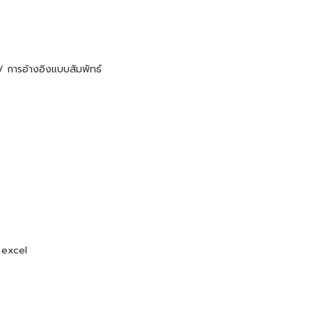
 / การอ้างอิงแบบสัมพัทธ์
ู excel