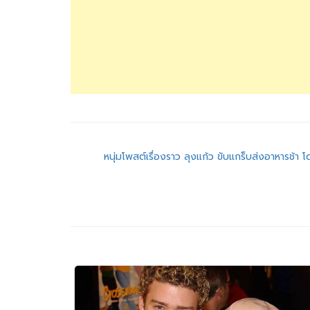
แนะแนว
หนุ่มโพสต์เรื่องราว ลุงแก้ว ขับแกร็บส่งอาหารช้า โ
เรื่อง