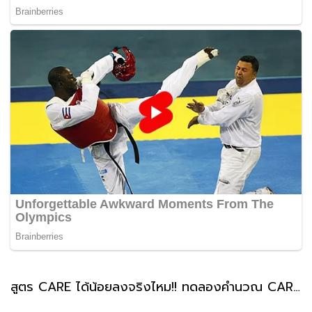
สูตร CARE ได้น้อยลงจริงไหม!! ทดลองคำนวณ CARE บำนาญสูตรใหม่ ทำได้ด้วยตัวเองได้ประมาณกี่บาท