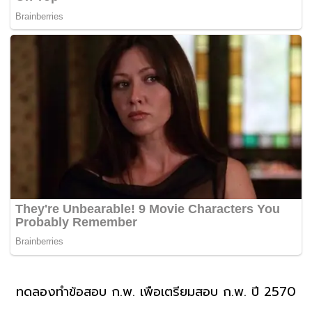
ทดลองทำข้อสอบ ก.พ. เพื่อเตรียมสอบ ก.พ. ปี 2570