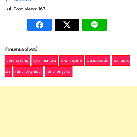
Post Views:
167
คำค้นหาของโพสนี้
จ่อเลิกจ้างครู
บุคลากรคณิต
บุคลากรวิทย์
อีสานบ่ลืมถิ่น
อีสานบ้าน
เฮา
เลิกจ้างครูคณิต
เลิกจ้างครูวิทย์