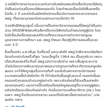
2.ขอให้มีการทบทวนระยะเวลาในการรับสมัครสอบคัดเลือกในกรณีมีเหตุ
จำเป็นเร่งด่วนเป็นกรณีพิเศษออกไป โดยกำหนดเงื่อนไขให้สั้นลงหรือ
ไม่เกิน 2 ปี และเปิดรับสมัครใหม่ตามเงื่อนไขการขยายระยะเวลาของ
สพฐ. ที่ขยายเวลาออกไปตามสถานการณ์โควิด-19
3.ขอสิทธิให้ครูกลุ่มนี้ เนื่องจากเป็นสาขาวิชาขาดแคลนที่มีเหตุจำเป็นเร่ง
ด่วน ให้ได้มีสิทธิสอบคัดเลือกเป็นกรณีพิเศษในตำแหน่งครูผู้ช่วย โดย
ไม่มีเงื่อนไขเรื่องคุณสมบัติตามที่คณะกรรมการข้าราชการครูและ
บุคลากรทางการศึกษา และ สพฐ.กำหนด คือปฏิบัติการสอนเป็นระยะ
เวลา 3 ปี
ซึ่งเบื้องต้น น.ส.ตรีนุช รับเรื่องนี้ และจะส่งให้ สพฐ.ไปพิจารณาข้อเรียก
ร้องดังกล่าวโดยเร็วที่สุด “ขณะนี้ครูทั้ง 1,964 คน เป็นทุกข์มาก เพราะ
เดือนกันยายนที่จะถึงนี้ สพฐ.แจ้งว่าจะเลิกจ้าง เพราะสิ้นสุดระยะการ
ดำเนินโครงการพัฒนาคุณภาพและมาตรฐานการศึกษากิจกรรมครูคลัง
สมอง จะทำให้ครูกลุ่มนี้ตกงานทันที และยิ่งในสถานการณ์การแพร่
ระบาดของเชื้อไวรัสโควิด-19 ที่กำลังเกิดขึ้นอยู่ในขณะนี้ คนเหล่านี้และ
ครอบครัวคนรอบข้างจะอยู่อย่างไร เพราะส่วนใหญ่ก็ล้วนเป็นเสาหลัก
ของครอบครัว นอกจากนี้โรงเรียนที่เคยมีครูสอนอยู่ก็จะขาดครูผู้สอน
แล้วนักเรียนจะเรียนกันอย่างไร ดังนั้นกระทรวงศึกษาธิการ (ศธ.) โดย
เฉพาะ สพฐ.จึงต้องเร่งทบทวน และแก้ไขปัญหานี้อย่างเร่งด่วน” นาย
สมคิด กล่าว.
cr :
At HeaR