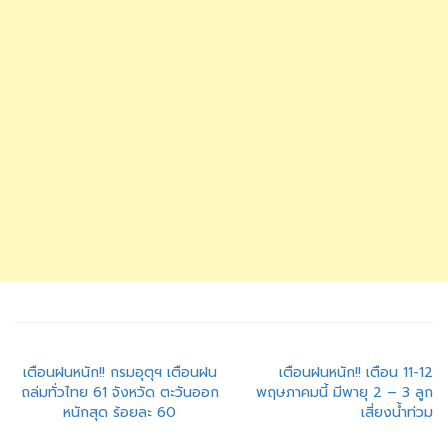
แนะแนว
เตือนฝนหนัก!! กรมอุตุฯ เตือนฝน
เตือนฝนหนัก!! เตือน 11-12
ถล่มทั่วไทย 61 จังหวัด ตะวันออก
พฤษภาคมนี้ มีพายุ 2 – 3 ลูก
เรื่อง
หนักสุด ร้อยละ 60
เสี่ยงน้ำท่วม