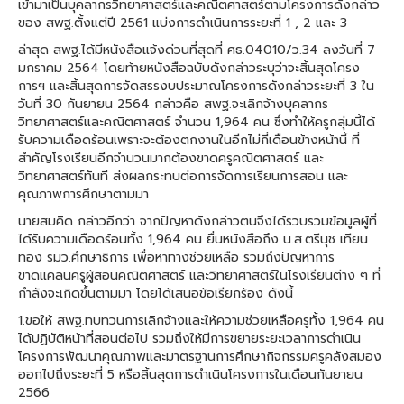
เข้ามาเป็นบุคลากรวิทยาศาสตร์และคณิตศาสตร์ตามโครงการดังกล่าว
ของ สพฐ.ตั้งแต่ปี 2561 แบ่งการดำเนินการระยะที่ 1 , 2 และ 3
ล่าสุด สพฐ.ได้มีหนังสือแจ้งด่วนที่สุดที่ ศธ.04010/ว.34 ลงวันที่ 7
มกราคม 2564 โดยท้ายหนังสือฉบับดังกล่าวระบุว่าจะสิ้นสุดโครง
การฯ และสิ้นสุดการจัดสรรงบประมาณโครงการดังกล่าวระยะที่ 3 ใน
วันที่ 30 กันยายน 2564 กล่าวคือ สพฐ.จะเลิกจ้างบุคลากร
วิทยาศาสตร์และคณิตศาสตร์ จำนวน 1,964 คน ซึ่งทำให้ครูกลุ่มนี้ได้
รับความเดือดร้อนเพราะจะต้องตกงานในอีกไม่กี่เดือนข้างหน้านี้ ที่
สำคัญโรงเรียนอีกจำนวนมากต้องขาดครูคณิตศาสตร์ และ
วิทยาศาสตร์ทันที ส่งผลกระทบต่อการจัดการเรียนการสอน และ
คุณภาพการศึกษาตามมา
นายสมคิด กล่าวอีกว่า จากปัญหาดังกล่าวตนจึงได้รวบรวมข้อมูลผู้ที่
ได้รับความเดือดร้อนทั้ง 1,964 คน ยื่นหนังสือถึง น.ส.ตรีนุช เทียน
ทอง รมว.ศึกษาธิการ เพื่อหาทางช่วยเหลือ รวมถึงปัญหาการ
ขาดแคลนครูผู้สอนคณิตศาสตร์ และวิทยาศาสตร์ในโรงเรียนต่าง ๆ ที่
กำลังจะเกิดขึ้นตามมา โดยได้เสนอข้อเรียกร้อง ดังนี้
1.ขอให้ สพฐ.ทบทวนการเลิกจ้างและให้ความช่วยเหลือครูทั้ง 1,964 คน
ได้ปฏิบัติหน้าที่สอนต่อไป รวมถึงให้มีการขยายระยะเวลาการดำเนิน
โครงการพัฒนาคุณภาพและมาตรฐานการศึกษากิจกรรมครูคลังสมอง
ออกไปถึงระยะที่ 5 หรือสิ้นสุดการดำเนินโครงการในเดือนกันยายน
2566