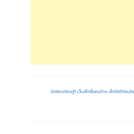
แนะแนว
นักช้อปต้องรู้!! เว็บเช็กชื่อคนโกง เช็กให้ดีก่อน
เรื่อง