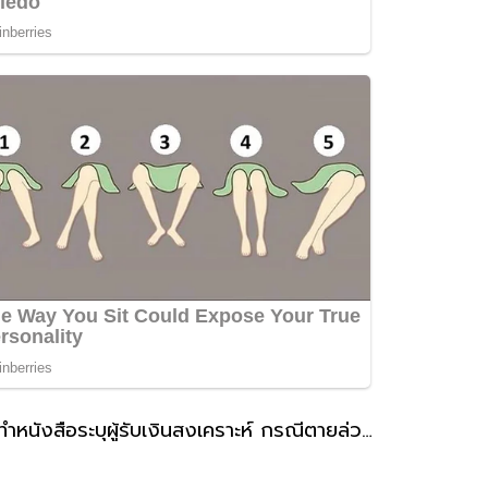
ประกันสังคม แนะผู้ประกันตนที่สถานะโสดทำหนังสือระบุผู้รับเงินสงเคราะห์ กรณีตายล่วงหน้า