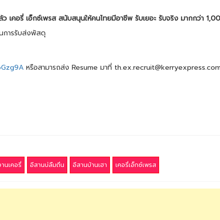
้ว เคอรี่ เอ็กซ์เพรส สนับสนุนให้คนไทยมีอาชีพ รับเยอะ รับจริง มากกว่า 1,0
นการรับส่งพัสดุ
SoGzg9A
หรือสามารถส่ง Resume มาที่ th.ex.recruit@kerryexpress.co
านเคอรี่
อีสานบ่ลืมถิ่น
อีสานบ้านเฮา
เคอรี่เอ็กซ์เพรส