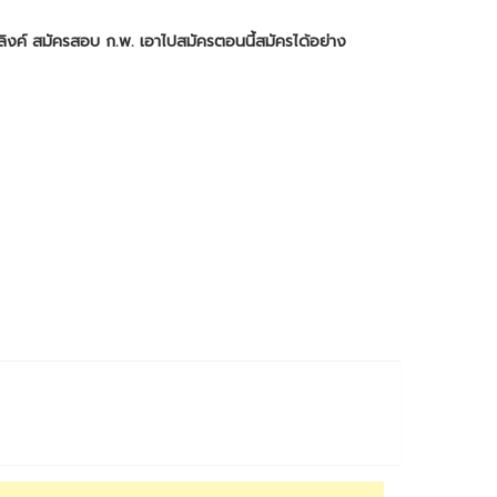
มลิงค์ สมัครสอบ ก.พ. เอาไปสมัครตอนนี้สมัครได้อย่าง