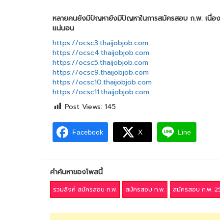
หลายคนยังมีปัญหายังมีปัญหาในการสมัครสอบ ก.พ. เนื่องจา
แน่นอน
https://ocsc3.thaijobjob.com
https://ocsc4.thaijobjob.com
https://ocsc5.thaijobjob.com
https://ocsc9.thaijobjob.com
https://ocsc10.thaijobjob.com
https://ocsc11.thaijobjob.com
Post Views:
145
Facebook
X
Line
คำค้นหาของโพสนี้
รวมลิงค์ สมัครสอบ ก.พ.
สมัครสอบ ก.พ.
สมัครสอบ ก.พ. 2