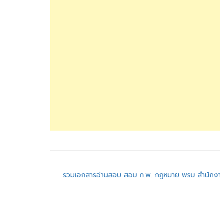
แนะแนว
รวมเอกสารอ่านสอบ สอบ ก.พ. กฎหมาย พรบ สำนักง
เรื่อง