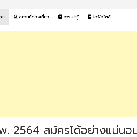
งาน
สถานที่ท่องเที่ยว
สาระน่ารู้
ไลฟ์สไตล์
พ. 2564 สมัครได้อย่างแน่นอ