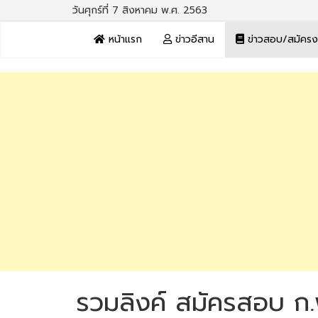
วันศุกร์ที่ 7 สิงหาคม พ.ศ. 2563
หน้าแรก
ข่าวอีสาน
ข่าวสอบ/สมัคร
รวมลิงค์ สมัครสอบ ก.