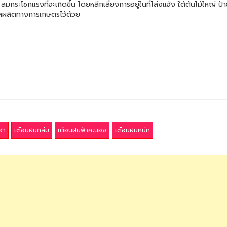
ะโชกแรงที่จะเกิดขึ้น โดยหลีกเลี่ยงการอยู่ในที่โล่งแจ้ง ใต้ต้นไม้ใหญ่ ป
ผลผลิตทางการเกษตรไว้ด้วย
ฮา
เตือนฝนถล่ม
เตือนฝนฟ้าคะนอง
เตือนฝนหนัก