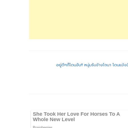
แนะแนว
อยู่ดีๆก็โดนจับ!! หนุ่มรับจ้างไถนา โดนแจ้
เรื่อง