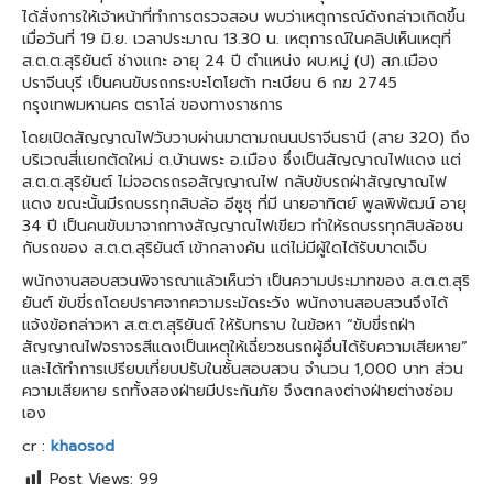
ได้สั่งการให้เจ้าหน้าที่ทำการตรวจสอบ พบว่าเหตุการณ์ดังกล่าวเกิดขึ้น
เมื่อวันที่ 19 มิ.ย. เวลาประมาณ 13.30 น. เหตุการณ์ในคลิปเห็นเหตุที่
ส.ต.ต.สุริยันต์ ช่างแกะ อายุ 24 ปี ตำแหน่ง ผบ.หมู่ (ป) สภ.เมือง
ปราจีนบุรี เป็นคนขับรถกระบะโตโยต้า ทะเบียน 6 กฆ 2745
กรุงเทพมหานคร ตราโล่ ของทางราชการ
โดยเปิดสัญญาณไฟวับวาบผ่านมาตามถนนปราจีนธานี (สาย 320) ถึง
บริเวณสี่แยกตัดใหม่ ต.บ้านพระ อ.เมือง ซึ่งเป็นสัญญาณไฟแดง แต่
ส.ต.ต.สุริยันต์ ไม่จอดรถรอสัญญาณไฟ กลับขับรถฝ่าสัญญาณไฟ
แดง ขณะนั้นมีรถบรรทุกสิบล้อ อีซูซุ ที่มี นายอาทิตย์ พูลพิพัฒน์ อายุ
34 ปี เป็นคนขับมาจากทางสัญญาณไฟเขียว ทำให้รถบรรทุกสิบล้อชน
กับรถของ ส.ต.ต.สุริยันต์ เข้ากลางคัน แต่ไม่มีผู้ใดได้รับบาดเจ็บ
พนักงานสอบสวนพิจารณาแล้วเห็นว่า เป็นความประมาทของ ส.ต.ต.สุริ
ยันต์ ขับขี่รถโดยปราศจากความระมัดระวัง พนักงานสอบสวนจึงได้
แจ้งข้อกล่าวหา ส.ต.ต.สุริยันต์ ให้รับทราบ ในข้อหา “ขับขี่รถฝ่า
สัญญาณไฟจราจรสีแดงเป็นเหตุให้เฉี่ยวชนรถผู้อื่นได้รับความเสียหาย”
และได้ทำการเปรียบเที่ยบปรับในชั้นสอบสวน จำนวน 1,000 บาท ส่วน
ความเสียหาย รถทั้งสองฝ่ายมีประกันภัย จึงตกลงต่างฝ่ายต่างซ่อม
เอง
cr :
khaosod
Post Views:
99