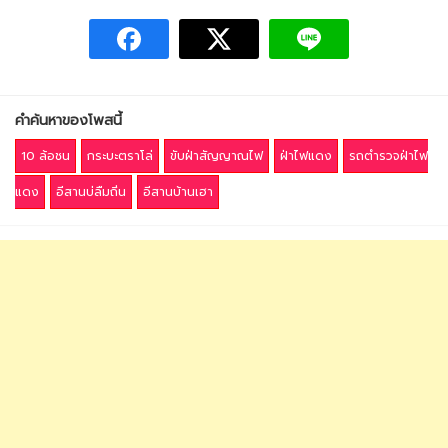
คำค้นหาของโพสนี้
10 ล้อชน
กระบะตราโล่
ขับฝ่าสัญญาณไฟ
ฝ่าไฟแดง
รถตำรวจฝ่าไฟ
แดง
อีสานบ่ลืมถิ่น
อีสานบ้านเฮา