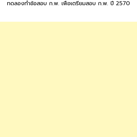
ทดลองทำข้อสอบ ก.พ. เพื่อเตรียมสอบ ก.พ. ปี 2570