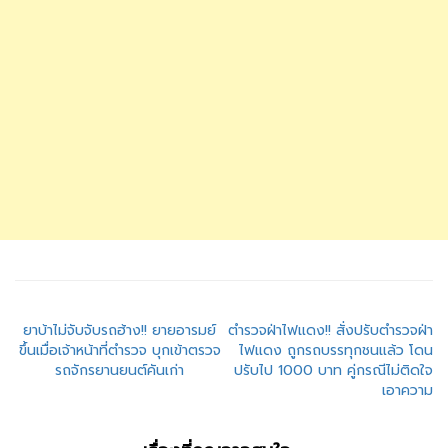
แนะแนว
ยาบ้าไม่จับจับรถฮ้าง!! ยายอารมย์
ตำรวจฝ่าไฟแดง!! สั่งปรับตำรวจฝ่า
ขึ้นเมื่อเจ้าหน้าที่ตำรวจ บุกเข้าตรวจ
ไฟแดง ถูกรถบรรทุกชนแล้ว โดน
เรื่อง
รถจักรยานยนต์คันเก่า
ปรับไป 1000 บาท คู่กรณีไม่ติดใจ
เอาความ