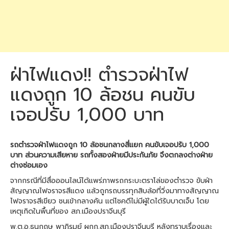
ฝ่าไฟแดง!! ตำรวจฝ่าไฟ
แดงถูก 10 ล้อชน คนขับ
เจอปรับ 1,000 บาท
รถตำรวจฝ่าไฟแดงถูก 10 ล้อชนกลางสี่แยก คนขับเจอปรับ 1,000
บาท ส่วนความเสียหาย รถทั้งสองฝ่ายมีประกันภัย จึงตกลงต่างฝ่าย
ต่างซ่อมเอง
จากกรณีที่มีสื่อออนไลน์ได้แพร่ภาพรถกระบะตราโล่ของตำรวจ ขับฝ่า
สัญญาณไฟจราจรสีแดง แล้วถูกรถบรรทุกสิบล้อที่วิ่งมาทางสัญญาณ
ไฟจราจรสีเขียว ชนเข้ากลางคัน แต่โชคดีไม่มีผู้ใดได้รับบาดเจ็บ โดย
เหตุเกิดในพื้นที่ของ สภ.เมืองปราจีนบุรี
พ.ต.อ.ธนกฤษ พาภิรมย์ ผกก.สภ.เมืองปราจีนบุรี หลังทราบเรื่องและ