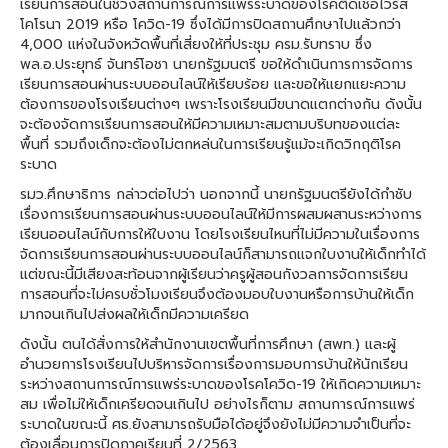
เรียนการสอนในช่วงสถานการณ์การแพร่ระบาดของโรคติดเชื้อไวรัส
โคโรนา 2019 หรือ โควิด-19 ซึ่งได้มีการปิดสถานศึกษาไปแล้วกว่า
4,000 แห่งในจังหวัดพื้นที่เสี่ยงให้ที่ประชุม ครม.รับทราบ ซึ่ง
พล.อ.ประยุทธ์ จันทร์โอชา นายกรัฐมนตรี ขอให้ดำเนินการการจัดการ
เรียนการสอนผ่านระบบออนไลน์ให้เรียบร้อย และขอให้แยกแยะความ
ต้องการของโรงเรียนต่างๆ เพราะโรงเรียนมีขนาดแตกต่างกัน ดังนั้น
จะต้องจัดการเรียนการสอนให้มีความเหมาะสมตามบริบทของแต่ละ
พื้นที่ รวมถึงเด็กจะต้องไม่ตกหล่นในการเรียนรู้แม้จะเกิดวิกฤติโรค
ระบาด
รมว.ศึกษาธิการ กล่าวต่อไปว่า นอกจากนี้ นายกรัฐมนตรียังได้กำชับ
เรื่องการเรียนการสอนผ่านระบบออนไลน์ให้มีการผสมผสานระหว่างการ
เรียนออนไลน์กับการให้ใบงาน โดยโรงเรียนไหนที่ไม่มีความในเรื่องการ
จัดการเรียนการสอนผ่านระบบออนไลน์ก็สามารถแจกใบงานให้เด็กทำได้
แต่ขณะนี้มีเสียงสะท้อนจากผู้เรียนว่าครูผู้สอนกังวลการจัดการเรียน
การสอนที่จะไม่ครบชั่วโมงเรียนจึงต้องมอบใบงานหรือการบ้านให้เด็ก
มากจนเกินไปส่งผลให้เด็กมีความเครียด
ดังนั้น ตนได้สั่งการให้สำนักงานเขตพื้นที่การศึกษา (สพท.) และผู้
อำนวยการโรงเรียนไปบริหารจัดการเรื่องการมอบการบ้านให้นักเรียน
ระหว่างสถานการณ์การแพร่ระบาดของโรคโควิด-19 ให้เกิดความเหมาะ
สม เพื่อไม่ให้เด็กเครียดจนเกินไป อย่างไรก็ตาม สถานการณ์การแพร่
ระบาดในขณะนี้ ศธ.ยังสามารถรับมือได้อยู่จึงยังไม่มีความจำเป็นที่จะ
ต้องเลื่อนการปิดภาคเรียนที่ 2/2563