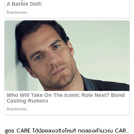
สูตร CARE ได้น้อยลงจริงไหม!! ทดลองคำนวณ CARE บำนาญสูตรใหม่ ทำได้ด้วยตัวเองได้ประมาณกี่บาท