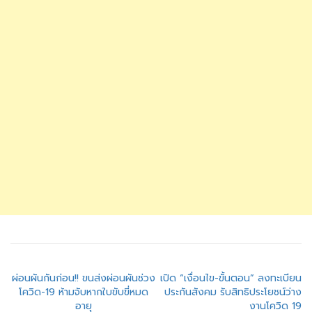
แนะแนว
ผ่อนผันกันก่อน!! ขนส่งผ่อนผันช่วง
เปิด “เงื่อนไข-ขั้นตอน” ลงทะเบียน
โควิด-19 ห้ามจับหากใบขับขี่หมด
ประกันสังคม รับสิทธิประโยชน์ว่าง
เรื่อง
อายุ
งานโควิด 19