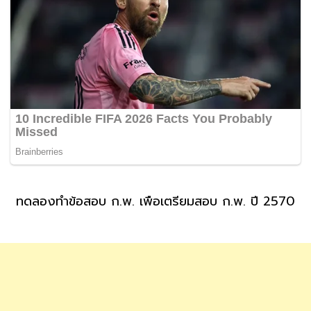
ทดลองทำข้อสอบ ก.พ. เพื่อเตรียมสอบ ก.พ. ปี 2570