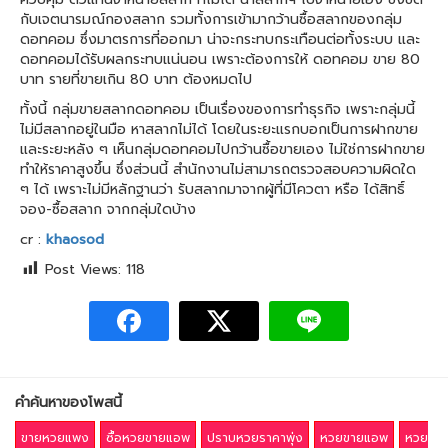
กับเจตนารมณ์กองสลาก รวมทั้งการเข้ามากว้านซื้อสลากของกลุ่ม
ดอทคอม ซึ่งมาตรการที่ออกมา น่าจะกระทบกระเทือนต่อทั้งระบบ และ
ดอทคอมได้รับผลกระทบแน่นอน เพราะต้องการให้ ดอทคอม ขาย 80
บาท รายที่ขายเกิน 80 บาท ต้องหมดไป
ทั้งนี้ กลุ่มขายสลากดอทคอม เป็นเรื่องของการทำธุรกิจ เพราะกลุ่มนี้
ไม่มีสลากอยู่ในมือ หาสลากไม่ได้ โดยในระยะแรกบอกเป็นการฝากขาย
และระยะหลัง ๆ เห็นกลุ่มดอทคอมไปกว้านซื้อขายเอง ไม่ใช่การฝากขาย
ทำให้ราคาสูงขึ้น ซึ่งส่วนนี้ สำนักงานไม่สามารถตรวจสอบความผิดใด
ๆ ได้ เพราะไม่มีหลักฐานว่า รับสลากมาจากผู้ที่มีโควตา หรือ ได้สิทธิ์
จอง-ซื้อสลาก จากกลุ่มใดบ้าง
cr :
khaosod
Post Views:
118
คำค้นหาของโพสนี้
ขายหวยแพง
ซื้อหวยขายแอพ
ปราบหวยราคาพุ่ง
หวยขายแอพ
หวย