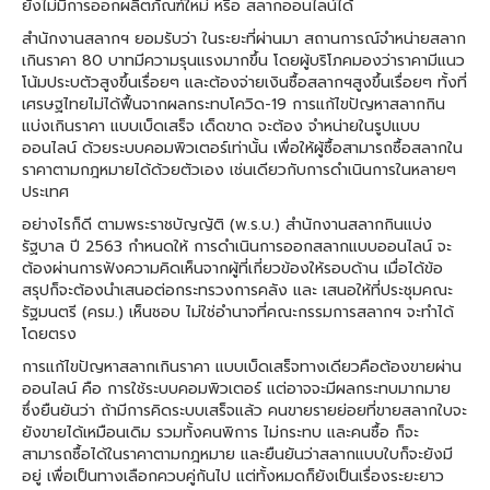
ยังไม่มีการออกผลิตภัณฑ์ใหม่ หรือ สลากออนไลน์ได้
สำนักงานสลากฯ ยอมรับว่า ในระยะที่ผ่านมา สถานการณ์จำหน่ายสลาก
เกินราคา 80 บาทมีความรุนแรงมากขึ้น โดยผู้บริโภคมองว่าราคามีแนว
โน้มประบตัวสูงขึ้นเรื่อยๆ และต้องจ่ายเงินซื้อสลากฯสูงขึ้นเรื่อยๆ ทั้งที่
เศรษฐไทยไม่ได้ฟื้นจากผลกระทบโควิด-19 การแก้ไขปัญหาสลากกิน
แบ่งเกินราคา แบบเบ็ดเสร็จ เด็ดขาด จะต้อง จำหน่ายในรูปแบบ
ออนไลน์ ด้วยระบบคอมพิวเตอร์เท่านั้น เพื่อให้ผู้ซื้อสามารถซื้อสลากใน
ราคาตามกฎหมายได้ด้วยตัวเอง เช่นเดียวกับการดำเนินการในหลายๆ
ประเทศ
อย่างไรก็ดี ตามพระราชบัญญัติ (พ.ร.บ.) สำนักงานสลากกินแบ่ง
รัฐบาล ปี 2563 กำหนดให้ การดำเนินการออกสลากแบบออนไลน์ จะ
ต้องผ่านการฟังความคิดเห็นจากผู้ที่เกี่ยวข้องให้รอบด้าน เมื่อได้ข้อ
สรุปก็จะต้องนำเสนอต่อกระทรวงการคลัง และ เสนอให้ที่ประชุมคณะ
รัฐมนตรี (ครม.) เห็นชอบ ไม่ใช่อำนาจที่คณะกรรมการสลากฯ จะทำได้
โดยตรง
การแก้ไขปัญหาสลากเกินราคา แบบเบ็ดเสร็จทางเดียวคือต้องขายผ่าน
ออนไลน์ คือ การใช้ระบบคอมพิวเตอร์ แต่อาจจะมีผลกระทบมากมาย
ซึ่งยืนยันว่า ถ้ามีการคิดระบบเสร็จแล้ว คนขายรายย่อยที่ขายสลากใบจะ
ยังขายได้เหมือนเดิม รวมทั้งคนพิการ ไม่กระทบ และคนซื้อ ก็จะ
สามารถซื้อได้ในราคาตามกฎหมาย และยืนยันว่าสลากแบบใบก็จะยังมี
อยู่ เพื่อเป็นทางเลือกควบคู่กันไป แต่ทั้งหมดก็ยังเป็นเรื่องระยะยาว