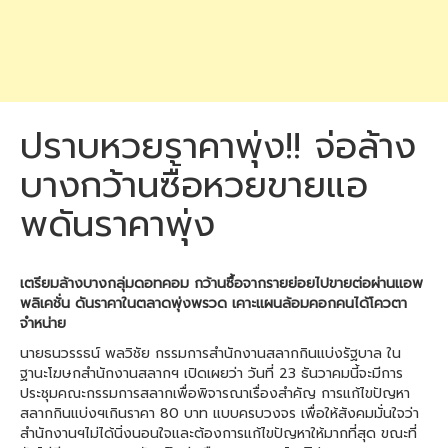
ปราบหวยราคาพุ่ง!! จ่อล้าง
บางกว้านซื้อหวยขายแอ
พดันราคาพุ่ง
เตรียมล้างบางกลุ่มดอทคอม กว้านซื้อจากรายย่อยไปขายต่อผ่านแอพ
พลิเคชั่น ดันราคาในตลาดพุ่งพรวด เคาะแผนล้อมคอกคนได้โควตา
จำหน่าย
นายธนวรรธน์ พลวิชัย กรรมการสำนักงานสลากกินแบ่งรัฐบาล ใน
ฐานะโฆษกสำนักงานสลากฯ เปิดเผยว่า วันที่ 23 ธันวาคมนี้จะมีการ
ประชุมคณะกรรมการสลากเพื่อพิจารณาเรื่องสำคัญ การแก้ไขปัญหา
สลากกินแบ่งฯเกินราคา 80 บาท แบบครบวงจร เพื่อให้สังคมมั่นใจว่า
สำนักงานฯไม่ได้นิ่งนอนใจและต้องการแก้ไขปัญหาให้มากที่สุด ขณะที่