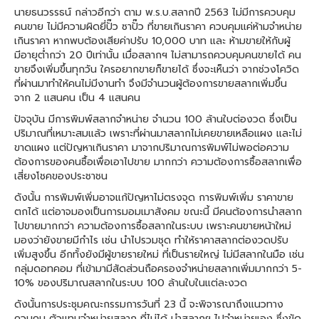
นายธนวรรธน์ กล่าวอีกว่า ตาม พ.ร.บ.สลากปี 2563 ไม่มีการควบคุม
คนขาย ไม่มีความผิดยี่ปั๊ว ซาปั๊ว ที่ขายเกินราคา ควบคุมแค่ห้ามจำหน่าย
เกินราคา หากพบต้องเสียค่าปรับ 10,000 บาท และ ห้ามขายให้กับผู้
มีอายุต่ำกว่า 20 ปีเท่านั้น เมื่อสลากฯ ไม่สามารถควบคุมคนขายได้ คน
ขายจึงเพิ่มขึ้นทุกวัน ใครอยากขายก็ขายได้ ซึ่งจะเห็นว่า จากช่วงโควิด
ที่ผ่านมาทำให้คนไม่มีงานทำ จึงมีจำนวนผู้ต้องการขายสลากเพิ่มขึ้น
จาก 2 แสนคน เป็น 4 แสนคน
ปัจจุบัน มีการพิมพ์สลากจำหน่าย จำนวน 100 ล้านใบต่องวด ซึ่งเป็น
ปริมาณที่เหมาะสมแล้ว เพราะที่ผ่านมาสลากไม่เคยขายเหลือแผง และไม่
ขาดแผง แต่ปัญหาเกินราคา มาจากปริมาณการพิมพ์ไม่พอต่อความ
ต้องการของคนซื้อเพื่อเอาไปขาย มากกว่า ความต้องการซื้อสลากเพื่อ
เสี่ยงโชคของประชาชน
ดังนั้น การพิมพ์เพิ่มอาจแก้ปัญหาไม่ตรงจุด การพิมพ์เพิ่ม ราคาขาย
ตกได้ แต่อาจมองเป็นการมอมเมาสังคม ขณะนี้ มีคนต้องการนำสลาก
ไปขายมากกว่า ความต้องการซื้อสลากในระบบ เพราะคนขายหน้าใหม่
มองว่ายังขายมีกำไร เช่น นำไปรวมชุด ทำให้ราคาสลากต่องวดปรับ
เพิ่มสูงขึ้น อีกทั้งยังมีผู้ขายรายใหม่ ที่เป็นรายใหญ่ ไม่มีสลากในมือ เช่น
กลุ่มดอทคอม ที่เข้ามามีสัดส่วนถือครองจำหน่ายสลากเพิ่มมากกว่า 5-
10% ของปริมาณสลากในระบบ 100 ล้านใบในแต่ละงวด
ดังนั้นการประชุมคณะกรรมการวันที่ 23 นี้ จะพิจารณาถึงแนวทาง
ควบคุม ตัวแทนจำหน่ายสลาก ที่ไม่ได้ นำสลากฯ ไปจำหน่ายเอง ซึ่งขัด