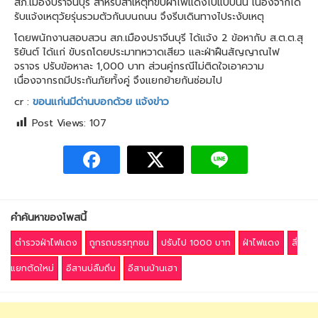
สภ.เมืองปราจีนบุรี สำหรับสาเหตุที่ขับฝ่าไฟแดงไปแบบนั้น เนื่องจากได้
รับแจ้งเหตุวัยรุ่นรวมตัวกันบนถนน จึงรีบเดินทางไประงับเหตุ
โดยพนักงานสอบสวน สภ.เมืองปราจีนบุรี ได้แจ้ง 2 ข้อหากับ ส.ต.ต.สุ
ริยันต์ ได้แก่ ขับรถโดยประมาทหวาดเสียว และฝ่าฝืนสัญญาณไฟ
จราจร ปรับข้อหาละ 1,000 บาท ส่วนคู่กรณีไม่ติดใจเอาความ
เนื่องจากรถมีประกันภัยทั้งคู่ จึงแยกย้ายกันซ่อมไป
cr :
ขอนแก่นมีด่านบอกด้วย แจ้งข่าว
Post Views:
107
คำค้นหาของโพสนี้
ตำรวจฝ่าไฟแดง
ถูกรถบรรทุกชน
ปรับไป 1000 บาท
ฝ่าไฟแดง
สี่
แยกตัดใหม่
อีสานบ่ลืมถิ่น
อีสานบ้านเฮา