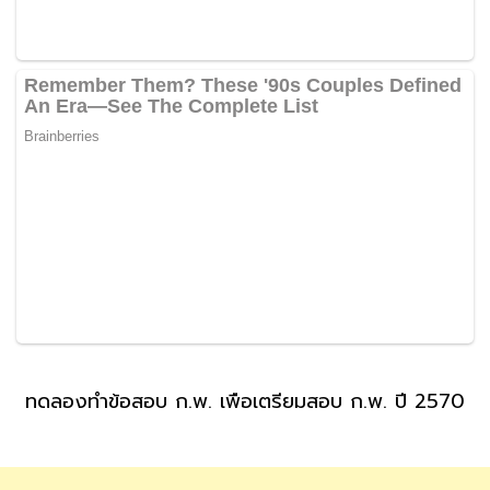
ทดลองทำข้อสอบ ก.พ. เพื่อเตรียมสอบ ก.พ. ปี 2570