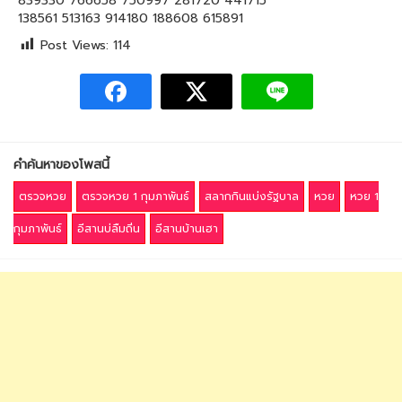
839330 766658 750997 281720 441715
138561 513163 914180 188608 615891
Post Views:
114
คำค้นหาของโพสนี้
ตรวจหวย
ตรวจหวย 1 กุมภาพันธ์
สลากกินแบ่งรัฐบาล
หวย
หวย 1
กุมภาพันธ์
อีสานบ่ลืมถิ่น
อีสานบ้านเฮา