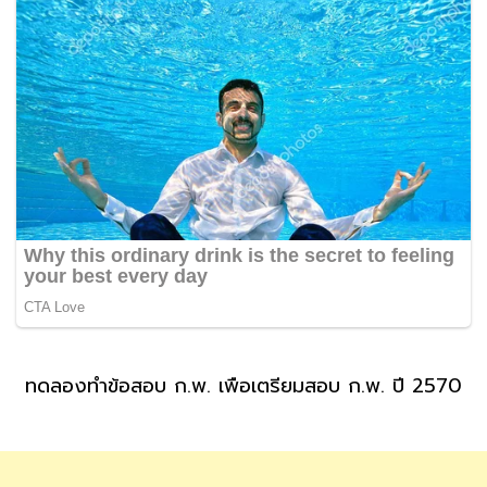
ทดลองทำข้อสอบ ก.พ. เพื่อเตรียมสอบ ก.พ. ปี 2570