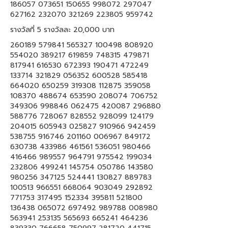
186057 073651 150655 998072 297047
627162 232070 321269 223805 959742
รางวัลที่ 5 รางวัลละ 20,000 บาท
260189 579841 565327 100498 808920
554020 389217 619859 748315 479871
817941 616530 672393 190471 472249
133714 321829 056352 600528 585418
664020 650259 319308 112875 359058
108370 488674 653590 208074 706752
349306 998846 062475 420087 296880
588776 728067 828552 928099 124179
204015 605943 025827 910966 942459
538755 916746 201160 006967 849172
630738 433986 461561 536051 980466
416466 989557 964791 975542 199034
232806 499241 145754 050786 143580
980256 347125 524441 130827 889783
100513 966551 668064 903049 292892
771753 317495 152334 395811 521800
136438 065072 697492 989788 008980
563941 253135 565693 665241 464236