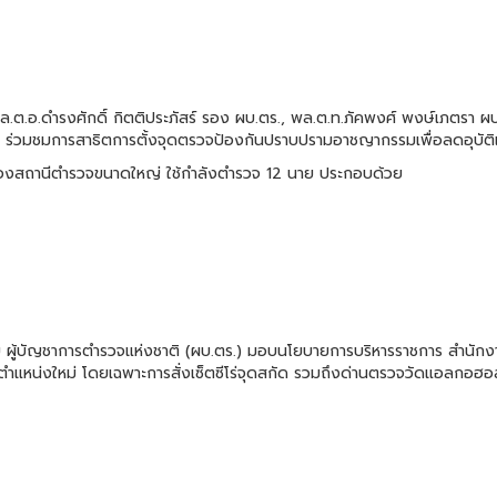
พล.ต.อ.ดำรงศักดิ์ กิตติประภัสร์ รอง ผบ.ตร., พล.ต.ท.ภัคพงศ์ พงษ์เภตรา ผบ
 ร่วมชมการสาธิตการตั้งจุดตรวจป้องกันปราบปรามอาชญากรรมเพื่อลดอุบัติเ
์ของสถานีตำรวจขนาดใหญ่ ใช้กำลังตำรวจ 12 นาย ประกอบด้วย
ยอดสุข ผู้บัญชาการตำรวจแห่งชาติ (ผบ.ตร.) มอบนโยบายการบริหารราชการ สำน
ำแหน่งใหม่ โดยเฉพาะการสั่งเซ็ตซีโร่จุดสกัด รวมถึงด่านตรวจวัดแอลกอฮอล