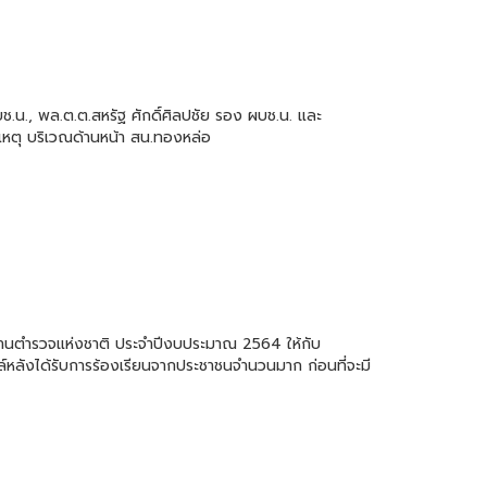
ช.น., พล.ต.ต.สหรัฐ ศักดิ์ศิลปชัย รอง ผบช.น. และ
หตุ บริเวณด้านหน้า สน.ทองหล่อ
ักงานตำรวจแห่งชาติ ประจำปีงบประมาณ 2564 ให้กับ
์หลังได้รับการร้องเรียนจากประชาชนจำนวนมาก ก่อนที่จะมี