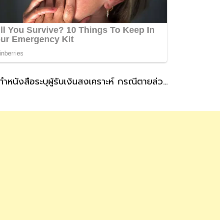
ประกันสังคม แนะผู้ประกันตนที่สถานะโสดทำหนังสือระบุผู้รับเงินสงเคราะห์ กรณีตายล่วงหน้า