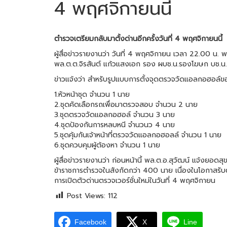
4 พฤศจิกายนนี้
ตำรวจเตรียมกลับมาตั้งด่านอีกครั้งวันที่ 4 พฤศจิกายนนี้
ผู้สื่อข่าวรายงานว่า วันที่ 4 พฤศจิกายน เวลา 22.00 น. 
พล.ต.ต.จิรสันต์ แก้วแสงเอก รอง ผบช.น.รองโฆษก บช.น.
ข่าวแจ้งว่า สำหรับรูปแบบการตั้งจุดตรวจวัดแอลกอฮอล
1.หัวหน้าชุด จำนวน 1 นาย
2.ชุดคัดเลือกรถเพื่อมาตรวจสอบ จำนวน 2 นาย
3.ชุดตรวจวัดแอลกอฮอล์ จำนวน 3 นาย
4.ชุดป้องกันการหลบหนี จำนวนว 4 นาย
5.ชุดคุ้มกันเจ้าหน้าที่ตรวจวัดแอลกอฮอลล์ จำนวน 1 นาย
6.ชุดควบคุมผู้ต้องหา จำนวน 1 นาย
ผู้สื่อข่าวรายงานว่า ก่อนหน้านี้ พล.ต.อ.สุวัฒน์ แจ้ง
ข้าราชการตำรวจในสังกัดกว่า 400 นาย เนื่องในโอกาสรับต
การเปิดตัวด่านตรวจเวอร์ชั่นใหม่ในวันที่ 4 พฤศจิกายน
Post Views:
112
Facebook
X
Line