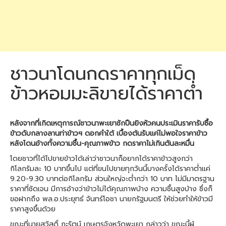
ชาวนาโดนกดราคาทุกเม็ด
ข้าวหอมมะลิขายได้ราคาต่ำ
หลังจากที่เกิดเหตุการณ์ชาวนาพะเยาชักปืนยิงหัวคนประเมินราคารับซื้อ
ข้าวดับกลางลานท่าข้าวฯ ดอกคำใต้ เบื้องต้นรับแค่ไม่พอใจราคาข้าว
หลังโดนอ้างทั้งความชื้น-คุณภาพข้าว กดราคาไม่เกินตันละหมื่น
โดยชาวที่ได้ไปขายข้าวได้เล่าว่าชาวนาก็อยากได้ราคาข้าวสูงกว่า
กิโลกรัมละ 10 บาทขึ้นไป แต่ที่ขนไปขายทุกวันนี้บางครั้งได้ราคาต่ำแค่
9.20-9.30 บาทต่อกิโลกรัม ส่วนใหญ่จะต่ำกว่า 10 บาท ไม่มีมาตรฐาน
ราคาที่ชัดเจน มีการอ้างว่าข้าวไม่ได้คุณภาพบ้าง ความชื้นสูงบ้าง ซึ่งก็
ขอฝากถึง พล.อ.ประยุทธ์ จันทร์โอชา นายกรัฐมนตรี ให้ช่วยทำให้ข้าวมี
ราคาสูงขึ้นด้วย
ขณะที่นายสวัสดิ์ กะรัตน์ เกษตรจังหวัดพะเยา กล่าวว่า ขณะนี้ผู้