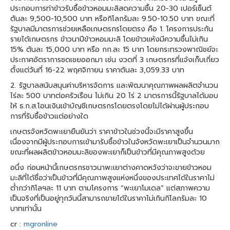
ประกอบการท่าข้าวรับซื้อข้าวหอมมะลิสดความชื้น 20-30 เปอร์เซ็นต์
ตันละ 9,500-10,500 บาท หรือกิโลกรัมละ 9.50-10.50 บาท ขณะที่
รัฐบาลมีมาตรการช่วยเหลือเกษตรกรโดยตรง คือ 1. โครงการประกัน
รายได้เกษตรกร ข้าวนาปีข้าวหอมมะลิ โดยข้าวแห้งมีความชื้นไม่เกิน
15% ตันละ 15,000 บาท หรือ กก.ละ 15 บาท โดยกระทรวงพาณิชย์จะ
ประกาศอัตราการชดเชยออกมา เช่น งวดที่ 3 เกษตรกรที่แจ้งเก็บเกี่ยว
ตั้งแต่วันที่ 16-22 พฤศจิกายน ราคาตันละ 3,059.33 บาท
2. รัฐบาลสนับสนุนค่าบริหารจัดการ และพัฒนาคุณภาพผลผลิตจำนวน
ไร่ละ 500 บาทต่อครัวเรือน ไม่เกิน 20 ไร่ 2 มาตรการนี้รัฐบาลได้มอบ
ให้ ธ.ก.ส.โอนเงินเข้าบัญชีเกษตรกรโดยตรงโดยไม่ได้ผ่านผู้ประกอบ
การที่รับซื้อข้าวแต่อย่างใด
เกษตรจังหวัดพะเยายืนยันว่า ราคาข้าวในช่วงนี้จะมีราคาสูงขึ้น
เนื่องจากมีผู้ประกอบการเข้ามารับซื้อข้าวในจังหวัดพะเยาเป็นจำนวนมาก
ขณะที่ผลผลิตข้าวหอมมะลิของพะเยาก็เป็นข้าวที่มีคุณภาพสูงด้วย
อนึ่ง ก่อนหน้านี้เกษตรกรชาวนาพะเยาต่างคาดหวังว่าจะขายข้าวหอม
มะลิที่ได้ชื่อว่าเป็นข้าวที่มีคุณภาพสูงแห่งหนึ่งของประเทศได้ในราคาไม่
ต่ำกว่ากิโลฯละ 11 บาท ตามโครงการ “พะเยาโมเดล” แต่สภาพความ
เป็นจริงที่เป็นอยู่ทุกวันนี้สามารถขายได้ในราคาไม่เกินกิโลกรัมละ 10
บาทเท่านั้น
cr :
mgronline