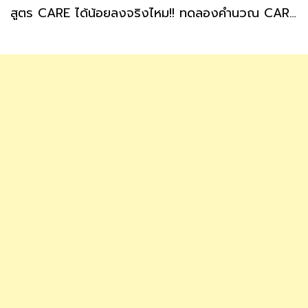
สูตร CARE ได้น้อยลงจริงไหม!! ทดลองคำนวณ CARE บำนาญสูตรใหม่ ทำได้ด้วยตัวเองได้ประมาณกี่บาท