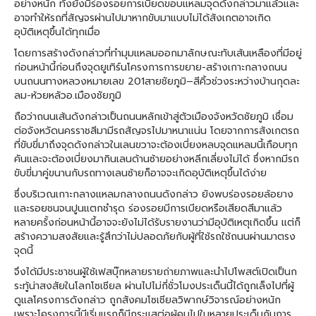
อย่างหนัก ทั้งยังมีร่องรอยการเบียดขอบแหลมจุดดังกล่าวมาแล้วและ
อาจทำให้รถที่สัญจรผ่านไปมาหากขับมาแบบไม่ได้สังเกตอาจเกิด
อุบัติเหตุขึ้นได้ทุกเมื่อ
โดยการสร้างดังกล่าวที่ทำมุมแหลมออกมาลักษณะทับเส้นเหลืองที่มีอยู่
ก่อนหน้านี้ก่อนถึงจุดยูเทิร์นโครงการการขยาย-สร้างเกาะกลางถนน
บนถนนทางหลวงหมายเลข 201สายชัยภูมิ–สีคิ้วช่วงระหว่างบ้านกุดละ
ลม-ห้วยหลัวอ.เมืองชัยภูมิ
ถือว่าถนนเส้นดังกล่าวเป็นถนนหลักเข้าสู่ตัวเมืองจังหวัดชัยภูมิ เชื่อม
ต่อจังหวัดนครราชสีมามีรถสัญจรไปมาหนาแน่น โดยจากการสังเกตรถ
ที่ขับขี่มาถึงจุดดังกล่าวในเลนขวาจะต้องเบี่ยงหลบจุดแหลมนี้เกือบทุก
คันและจะต้องเบี่ยงมากินเลนด้านซ้ายอย่างหลีกเลี่ยงไม่ได้ ซึ่งหากมีรถ
ขับขี่มาคู่ขนานกับรถทางเลนซ้ายก็อาจจะเกิดอุบัติเหตุขึ้นได้ง่าย
ซึ่งบริเวณเกาะกลางแหลมกลางถนนดังกล่าว ยังพบร่องรอยล้อยาง
และรอยชนจนปูนแตกชำรุด ร่องรอยมีการเบียดหรือเสียดสีมาแล้ว
หลายครั้งก่อนหน้านี้อาจจะยังไม่ได้รับรายงานว่ามีอุบัติเหตุเกิดขึ้น แต่ก็
สร้างความสงสัยและรู้สึกว่าไม่ปลอดภัยกับผู้ที่ใช้รถใช้ถนนผ่านมาตรง
จุดนี้
จึงได้มีประชาชนผู้ใช้เฟสบุ๊กหลายรายถ่ายภาพและนำไปโพสต์เปิดเป็นก
ระทู้น่าสงสัยในโลกโซเชียล ผ่านไปไม่กี่ชั่วโมงประเด็นนี้ได้ถูกเล็งไปที่ผู้
ดูแลโครงการดังกล่าว ถูกสังคมโซเชียลวิพากษ์วิจารณ์อย่างหนัก
เพราะโครงการนี้มีเริ่มแรกก็มีกระแสต่อผู้คนไปในหลายประเด็นกับการ