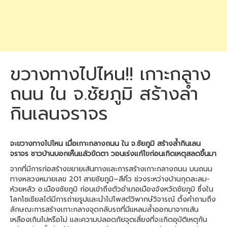
ขวางทางไปไหน!! เกาะกลาง
ถนน ใน จ.ชัยภูมิ สร้างล้ำ
กินเลนจราจร
จะขวางทางไปไหน เมื่อเกาะกลางถนน ใน จ.ชัยภูมิ สร้างล้ำกินเลน
จราจร ชาวบ้านบอกเห็นแล้วขัดตา วอนเร่งแก้ไขก่อนเกิดเหตุสลดขึ้นมา
จากที่มีการก่อสร้างขยายเส้นทางและการสร้างเกาะกลางถนน บนถนน
ทางหลวงหมายเลข 201 สายชัยภูมิ–สีคิ้ว ช่วงระหว่างบ้านกุดละลม-
ห้วยหลัว อ.เมืองชัยภูมิ ก่อนเข้าถึงตัวอำเภอเมืองจังหวัดชัยภูมิ ซึ่งใน
โลกโซเชียลได้มีการถ่ายรูปและนำไปโพสต์วิพากษ์วิจารณ์ ตั้งคำถามถึง
ลักษณะการสร้างเกาะกลางจุดกลับรถที่มีแหลมล้ำออกมาจากเส้น
เหลืองเกินไปหรือไม่ และความปลอดภัยจุดเสี่ยงที่จะเกิดอุบัติเหตุกัน