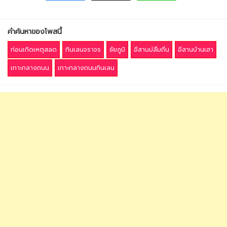
คำค้นหาของโพสนี้
ก่อนเกิดเหตุสลด
กินเลนจราจร
ชัยภูมิ
อีสานบ่ลืมถิ่น
อีสานบ้านเฮา
เกาะกลางถนน
เกาะกลางถนนกินเลน