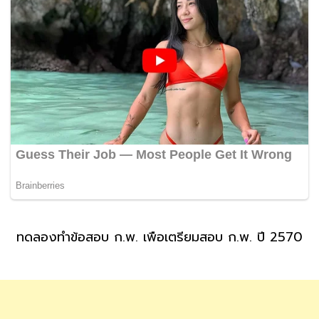
ทดลองทำข้อสอบ ก.พ. เพื่อเตรียมสอบ ก.พ. ปี 2570