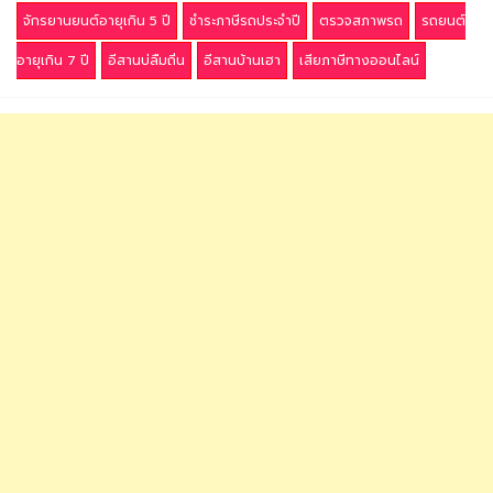
จักรยานยนต์อายุเกิน 5 ปี
ชำระภาษีรถประจำปี
ตรวจสภาพรถ
รถยนต์
อายุเกิน 7 ปี
อีสานบ่ลืมถิ่น
อีสานบ้านเฮา
เสียภาษีทางออนไลน์