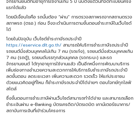
จักรยานยนต์ที่มีอายุการใช้งานเกิน 5 ปี นับตั้งแต่วันที่จดทะเบียนครั้ง
แรกได้แล้ว
โดยมีเงื่อนไขคือ รถนั้นต้อง “ผ่าน” การตรวจสภาพรถจากสถานตรวจ
สภาพรถ (ตรอ.) ก่อน จึงจะดำเนินการตามขั้นตอนชำระภาษีในเว็บไซต์
ได้
โดยในปัจจุบัน เว็บไซต์ชำระภาษีรถประจำปี
https://eservice.dlt.go.th/
สามารถให้บริการชำระภาษีรถประจำปี
รถยนต์นั่งส่วนบุคคลไม่เกิน 7 คน (รถเก๋ง), รถยนต์นั่งส่วนบุคคลเกิน
7 คน (รถตู้), รถยนต์บรรทุกส่วนบุคคล (รถกระบะ) และรถ
จักรยานยนต์ ได้ทุกอายุการใช้งานแล้ว เป็นอีกหนึ่งการพัฒนาบริการ
เพิ่มช่องทางอำนวยความสะดวกการให้บริการรับชำระภาษีรถประจำปี
ลดขั้นตอน ลดระยะเวลา เพิ่มความสะดวก รวดเร็ว ให้แก่ประชาชน
ด้วยแนวคิดอยู่ที่ไหน ก็ชำระภาษีรถประจำปีได้ง่ายๆ ตอบโจทย์ทุกไลฟ์
สไตล์
ซึ่งขั้นตอนการชำระภาษีผ่านเว็บไซต์สามารถทำได้ง่าย และสามารถเลือก
ชำระเงินผ่าน e-Banking บัตรเครดิต/บัตรเดบิต เคาน์เตอร์ธนาคาร/
สถาบันการเงินที่เข้าร่วมโครงการ