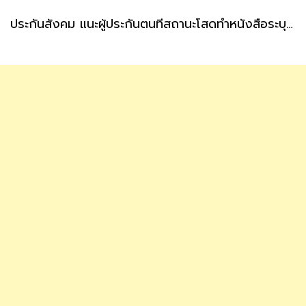
ประกันสังคม แนะผู้ประกันตนที่สถานะโสดทำหนังสือระบุผู้รับเงินสงเคราะห์ กรณีตายล่วงหน้า