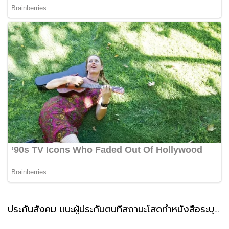
ประกันสังคม แนะผู้ประกันตนที่สถานะโสดทำหนังสือระบุผู้รับเงินสงเคราะห์ กรณีตายล่วงหน้า