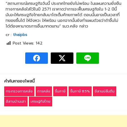
“สถานการณ์เศรษฐกิจวันนี้ ประเทศไทยยังไม่พร้อม ในแผนความยั่งยืน
ทางการคลังใส่ไว้ในปี 2571 เราคาดว่าการจะฟื้นเศรษฐกิจใน 1-2 ปีนี้
มันจะให้เศรษฐกิจไทยกลับมาโตเต็มศักยภาพได้ ตอนนั้นอาจเป็นเวลาที่
ทยอยขึ้นได้ ให้จังหวะ ให้พร้อม นอกจากนั้นยังทำแผนด้วยว่าถ้าขึ้นไม่
ได้ต้องหามาตรการอื่นมาทดแทน” รมว.คลัง กล่าว
cr :
thaipbs
Post Views:
142
คำค้นหาของโพสนี้
กระทรวงการคลัง
การคลัง
ขึ้นภาษี
ขึ้นภาษี 8.5%
อีสานบ่ลืมถิ่น
อีสานบ้านเฮา
เศรษฐกิจไทย