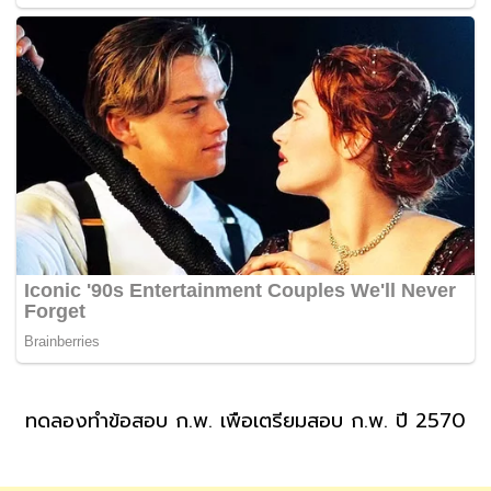
ทดลองทำข้อสอบ ก.พ. เพื่อเตรียมสอบ ก.พ. ปี 2570