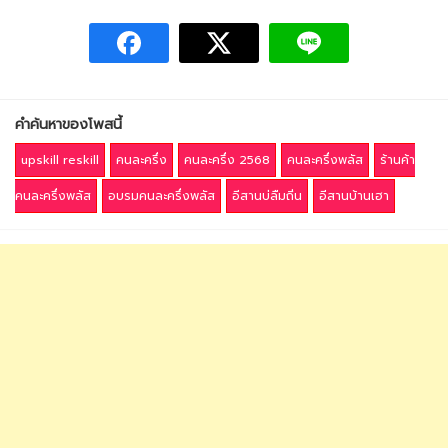
คำค้นหาของโพสนี้
upskill reskill
คนละครึ่ง
คนละครึ่ง 2568
คนละครึ่งพลัส
ร้านค้า
คนละครึ่งพลัส
อบรมคนละครึ่งพลัส
อีสานบ่ลืมถิ่น
อีสานบ้านเฮา