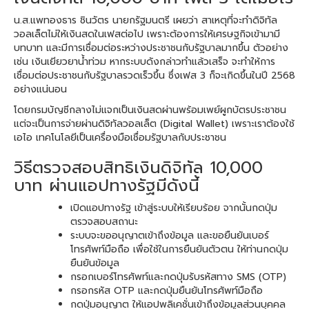
น.ส.แพทองธาร ชินวัตร นายกรัฐมนตรี เผยว่า สาเหตุที่จะทำดิจิทัล
วอลเล็ตไม่ให้เงินสดในเฟสต่อไป เพราะต้องการให้เศรษฐกิจเข้ามามี
บทบาท และมีการเชื่อมต่อระหว่างประชาชนกับรัฐบาลมากขึ้น ตัวอย่าง
เช่น เงินเยียวยาน้ำท่วม หากระบบดังกล่าวทำแล้วเสร็จ จะทำให้การ
เชื่อมต่อประชาชนกับรัฐบาลรวดเร็วขึ้น ซึ่งเฟส 3 ก็จะเกิดขึ้นในปี 2568
อย่างแน่นอน
โดยกรมบัญชีกลางไม่แจกเป็นเงินสดผ่านพร้อมเพย์ผูกบัตรประชาชน
แต่จะเป็นการจ่ายผ่านดิจิทัลวอลเล็ต (Digital Wallet) เพราะเราต้องใช้
เอไอ เทคโนโลยีเป็นเครื่องมือเชื่อมรัฐบาลกับประชาชน
วิธีตรวจสอบสิทธิเงินดิจิทัล 10,000
บาท ผ่านแอปทางรัฐมีดังนี้
เปิดแอปทางรัฐ เข้าสู่ระบบให้เรียบร้อย จากนั้นกดปุ่ม
ตรวจสอบสถานะ
ระบบจะขออนุญาตเข้าถึงข้อมูล และขอยืนยันเบอร์
โทรศัพท์มือถือ เพื่อใช้ในการยืนยันตัวตน ให้ท่านกดปุ่ม
ยืนยันข้อมูล
กรอกเบอร์โทรศัพท์และกดปุ่มรับรหัสทาง SMS (OTP)
กรอกรหัส OTP และกดปุ่มยืนยันโทรศัพท์มือถือ
กดปุ่มอนุญาต ให้แอปพลิเคชั่นเข้าถึงข้อมูลส่วนบุคคล