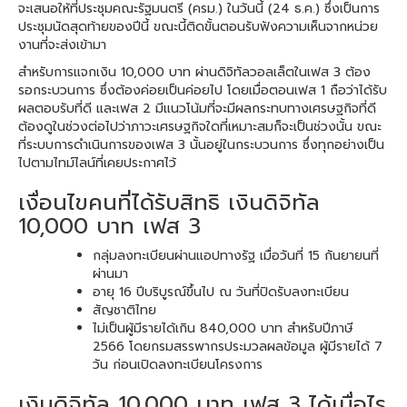
จะเสนอให้ที่ประชุมคณะรัฐมนตรี (ครม.) ในวันนี้ (24 ธ.ค.) ซึ่งเป็นการ
ประชุมนัดสุดท้ายของปีนี้ ขณะนี้ติดขั้นตอนรับฟังความเห็นจากหน่วย
งานที่จะส่งเข้ามา
สำหรับการแจกเงิน 10,000 บาท ผ่านดิจิทัลวอลเล็ตในเฟส 3 ต้อง
รอกระบวนการ ซึ่งต้องค่อยเป็นค่อยไป โดยเมื่อตอนเฟส 1 ถือว่าได้รับ
ผลตอบรับที่ดี และเฟส 2 มีแนวโน้มที่จะมีผลกระทบทางเศรษฐกิจที่ดี
ต้องดูในช่วงต่อไปว่าภาวะเศรษฐกิจใดที่เหมาะสมก็จะเป็นช่วงนั้น ขณะ
ที่ระบบการดำเนินการของเฟส 3 นั้นอยู่ในกระบวนการ ซึ่งทุกอย่างเป็น
ไปตามไทม์ไลน์ที่เคยประกาศไว้
เงื่อนไขคนที่ได้รับสิทธิ เงินดิจิทัล
10,000 บาท เฟส 3
กลุ่มลงทะเบียนผ่านแอปทางรัฐ เมื่อวันที่ 15 กันยายนที่
ผ่านมา
อายุ 16 ปีบริบูรณ์ขึ้นไป ณ วันที่ปิดรับลงทะเบียน
สัญชาติไทย
ไม่เป็นผู้มีรายได้เกิน 840,000 บาท สำหรับปีภาษี
2566 โดยกรมสรรพากรประมวลผลข้อมูล ผู้มีรายได้ 7
วัน ก่อนเปิดลงทะเบียนโครงการ
เงินดิจิทัล 10,000 บาท เฟส 3 ได้เมื่อไร