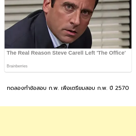
ทดลองทำข้อสอบ ก.พ. เพื่อเตรียมสอบ ก.พ. ปี 2570