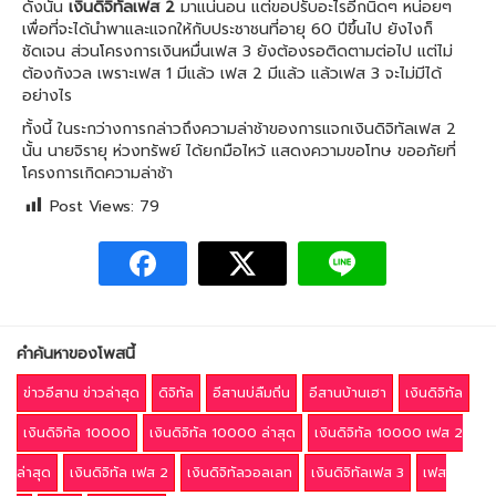
ดังนั้น
เงินดิจิทัลเฟส 2
มาแน่นอน แต่ขอปรับอะไรอีกนิดๆ หน่อยๆ
เพื่อที่จะได้นำพาและแจกให้กับประชาชนที่อายุ 60 ปีขึ้นไป ยังไงก็
ชัดเจน ส่วนโครงการเงินหมื่นเฟส 3 ยังต้องรอติดตามต่อไป แต่ไม่
ต้องกังวล เพราะเฟส 1 มีแล้ว เฟส 2 มีแล้ว แล้วเฟส 3 จะไม่มีได้
อย่างไร
ทั้งนี้ ในระกว่างการกล่าวถึงความล่าช้าของการแจกเงินดิจิทัลเฟส 2
นั้น นายจิรายุ ห่วงทรัพย์ ได้ยกมือไหว้ แสดงความขอโทษ ขออภัยที่
โครงการเกิดความล่าช้า
Post Views:
79
คำค้นหาของโพสนี้
ข่าวอีสาน ข่าวล่าสุด
ดิจิทัล
อีสานบ่ลืมถิ่น
อีสานบ้านเฮา
เงินดิจิทัล
เงินดิจิทัล 10000
เงินดิจิทัล 10000 ล่าสุด
เงินดิจิทัล 10000 เฟส 2
ล่าสุด
เงินดิจิทัล เฟส 2
เงินดิจิทัลวอลเลท
เงินดิจิทัลเฟส 3
เฟส