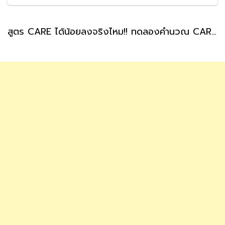
สูตร CARE ได้น้อยลงจริงไหม!! ทดลองคำนวณ CARE บำนาญสูตรใหม่ ทำได้ด้วยตัวเองได้ประมาณกี่บาท