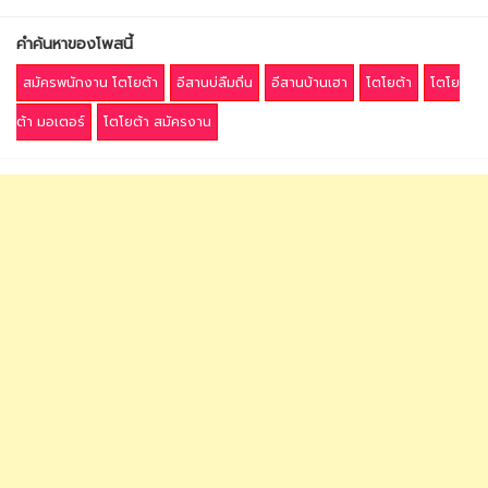
คำค้นหาของโพสนี้
สมัครพนักงาน โตโยต้า
อีสานบ่ลืมถิ่น
อีสานบ้านเฮา
โตโยต้า
โตโย
ต้า มอเตอร์
โตโยต้า สมัครงาน