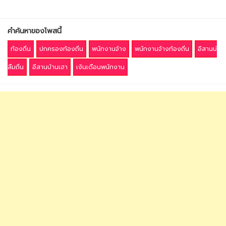
คำค้นหาของโพสนี้
ท้องถิ่น
ปกครองท้องถิ่น
พนักงานจ้าง
พนักงานจ้างท้องถิ่น
อีสานบ่
ลืมถิ่น
อีสานบ้านเฮา
เงินเดือนพนักงาน