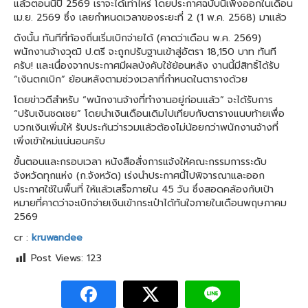
แล้วตอนนี้ปี 2569 เราจะได้เท่าไหร่ โดยประกาศฉบับนี้เพิ่งออกในเดือน
เม.ย. 2569 ซึ่ง เลยกำหนดเวลาของระยะที่ 2 (1 พ.ค. 2568) มาแล้ว
ดังนั้น ทันทีที่ท้องถิ่นเริ่มเบิกจ่ายได้ (คาดว่าเดือน พ.ค. 2569)
พนักงานจ้างวุฒิ ป.ตรี จะถูกปรับฐานเข้าสู่อัตรา 18,150 บาท ทันที
ครับ! และเนื่องจากประกาศมีผลบังคับใช้ย้อนหลัง งานนี้มีสิทธิ์ได้รับ
“เงินตกเบิก” ย้อนหลังตามช่วงเวลาที่กำหนดในตารางด้วย
โดยข่าวดีสำหรับ “พนักงานจ้างที่ทำงานอยู่ก่อนแล้ว” จะได้รับการ
“ปรับเงินชดเชย” โดยนำเงินเดือนเดิมไปเทียบกับตารางแนบท้ายเพื่อ
บวกเงินเพิ่มให้ รับประกันว่ารวมแล้วต้องไม่น้อยกว่าพนักงานจ้างที่
เพิ่งเข้าใหม่แน่นอนครับ
ขั้นตอนและกรอบเวลา หนังสือสั่งการแจ้งให้คณะกรรมการระดับ
จังหวัดทุกแห่ง (ก.จังหวัด) เร่งนำประกาศนี้ไปพิจารณาและออก
ประกาศใช้ในพื้นที่ ให้แล้วเสร็จภายใน 45 วัน ซึ่งสอดคล้องกับเป้า
หมายที่คาดว่าจะเบิกจ่ายเงินเข้ากระเป๋าได้ทันใจภายในเดือนพฤษภาคม
2569
cr :
kruwandee
Post Views:
123