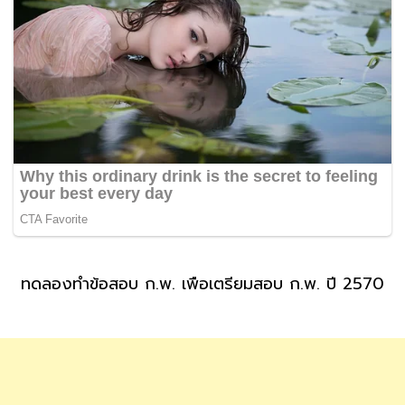
ทดลองทำข้อสอบ ก.พ. เพื่อเตรียมสอบ ก.พ. ปี 2570