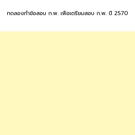
ทดลองทำข้อสอบ ก.พ. เพื่อเตรียมสอบ ก.พ. ปี 2570