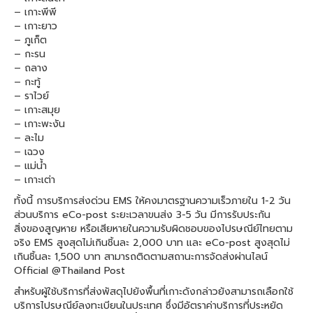
– เกาะพีพี
– เกาะยาว
– ภูเก็ต
– กะรน
– ถลาง
– กะทู้
– ราไวย์
– เกาะสมุย
– เกาะพะงัน
– ละไม
– เฉวง
– แม่น้ำ
– เกาะเต่า
ทั้งนี้ การบริการส่งด่วน EMS ให้คงมาตรฐานความเร็วภายใน 1-2 วัน
ส่วนบริการ eCo-post ระยะเวลาขนส่ง 3-5 วัน มีการรับประกัน
สิ่งของสูญหาย หรือเสียหายในความรับผิดชอบของไปรษณีย์ไทยตาม
จริง EMS สูงสุดไม่เกินชิ้นละ 2,000 บาท และ eCo-post สูงสุดไม่
เกินชิ้นละ 1,500 บาท สามารถติดตามสถานะการจัดส่งผ่านไลน์
Official @Thailand Post
สำหรับผู้ใช้บริการที่ส่งพัสดุไปยังพื้นที่เกาะดังกล่าวยังสามารถเลือกใช้
บริการไปรษณีย์ลงทะเบียนในประเทศ ซึ่งมีอัตราค่าบริการที่ประหยัด