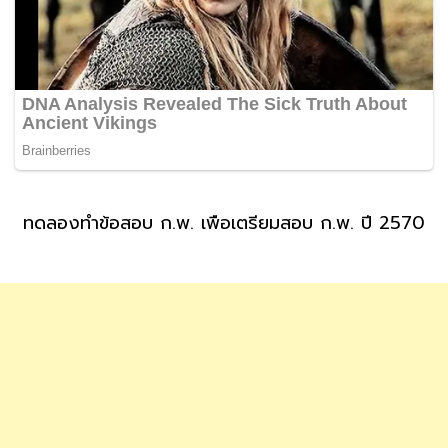
ทดลองทำข้อสอบ ก.พ. เพื่อเตรียมสอบ ก.พ. ปี 2570