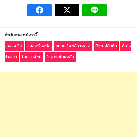
คำค้นหาของโพสนี้
คนละครึ่ง
คนละครึ่งพลัส
คนละครึ่งพลัส เฟส 2
อีสานบ่ลืมถิ่น
อีสาน
บ้านเฮา
ไทยช่วยไทย
ไทยช่วยไทยพลัส