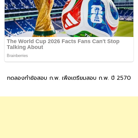
ทดลองทำข้อสอบ ก.พ. เพื่อเตรียมสอบ ก.พ. ปี 2570