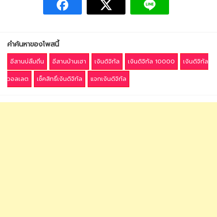
คำค้นหาของโพสนี้
อีสานบ่ลืมถิ่น
อีสานบ้านเฮา
เงินดิจิทัล
เงินดิจิทัล 10000
เงินดิจิทัล
วอลเลต
เช็คสิทธิ์เงินดิจิทัล
แจกเงินดิจิทัล