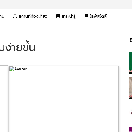
งาน
สถานที่ท่องเที่ยว
สาระน่ารู้
ไลฟ์สไตล์
ต
ง่ายขึ้น