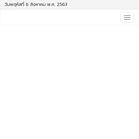
วันพฤหัสที่ 6 สิงหาคม พ.ศ. 2563
Togg
navig