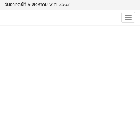
วันอาทิตย์ที่ 9 สิงหาคม พ.ศ. 2563
Togg
navig