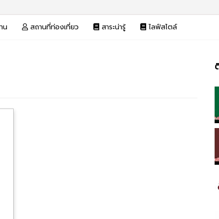
งาน
สถานที่ท่องเที่ยว
สาระน่ารู้
ไลฟ์สไตล์
ต