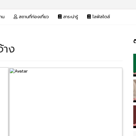
งาน
สถานที่ท่องเที่ยว
สาระน่ารู้
ไลฟ์สไตล์
ต
้าง