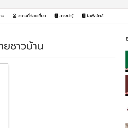
งาน
สถานที่ท่องเที่ยว
สาระน่ารู้
ไลฟ์สไตล์
ต
้ายชาวบ้าน