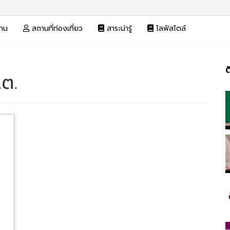
งาน
สถานที่ท่องเที่ยว
สาระน่ารู้
ไลฟ์สไตล์
ต
.ต.