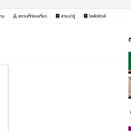
งาน
สถานที่ท่องเที่ยว
สาระน่ารู้
ไลฟ์สไตล์
ต