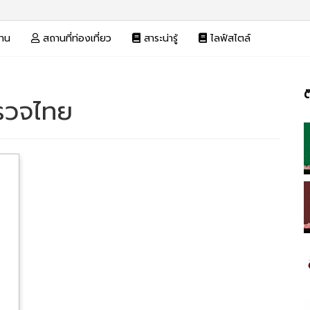
งาน
สถานที่ท่องเที่ยว
สาระน่ารู้
ไลฟ์สไตล์
ต
ำรวจไทย