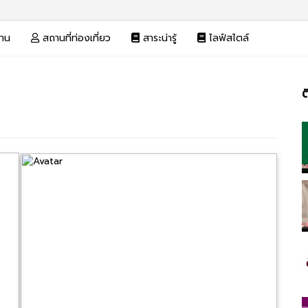
งาน
สถานที่ท่องเที่ยว
สาระน่ารู้
ไลฟ์สไตล์
ต