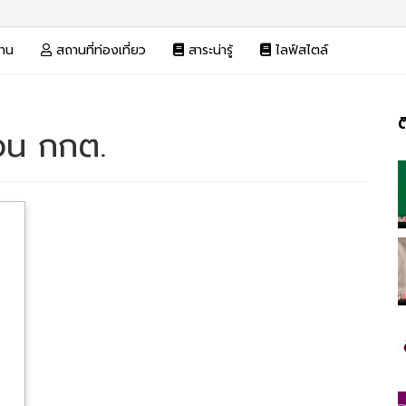
งาน
สถานที่ท่องเที่ยว
สาระน่ารู้
ไลฟ์สไตล์
ต
ือน กกต.