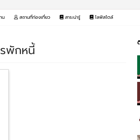
งาน
สถานที่ท่องเที่ยว
สาระน่ารู้
ไลฟ์สไตล์
ต
พักหนี้