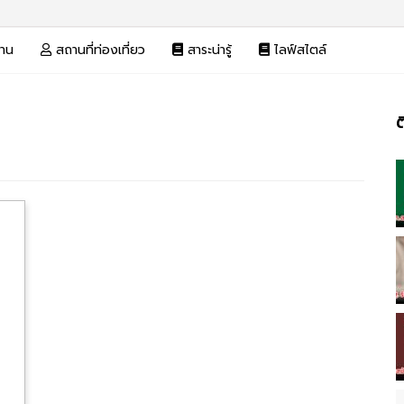
งาน
สถานที่ท่องเที่ยว
สาระน่ารู้
ไลฟ์สไตล์
ต