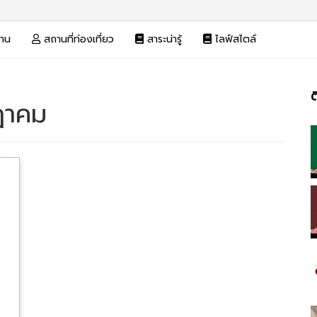
งาน
สถานที่ท่องเที่ยว
สาระน่ารู้
ไลฟ์สไตล์
ต
ฎาคม