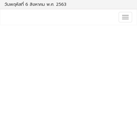
วันพฤหัสที่ 6 สิงหาคม พ.ศ. 2563
Togg
navig