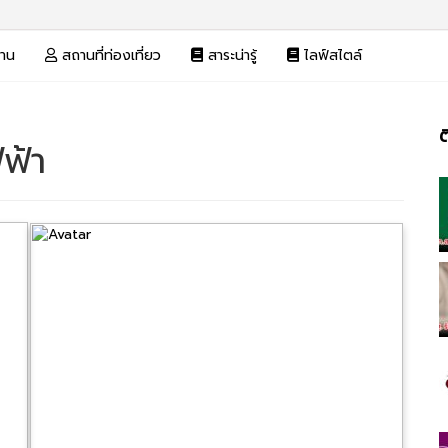
งาน
สถานที่ท่องเที่ยว
สาระน่ารู้
ไลฟ์สไตล์
ต
ฟ้า