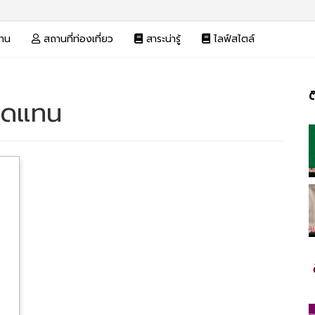
งาน
สถานที่ท่องเที่ยว
สาระน่ารู้
ไลฟ์สไตล์
ต
นทดแทน