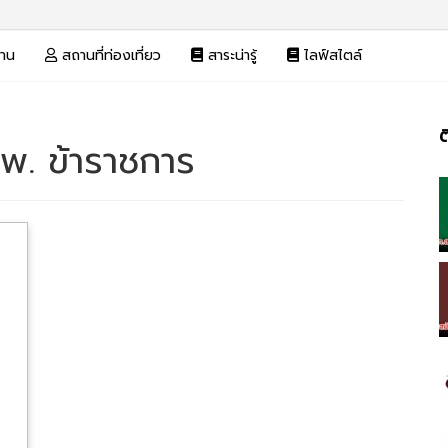
งาน
สถานที่ท่องเที่ยว
สาระน่ารู้
ไลฟ์สไตล์
ต
พ. ข้าราชการ