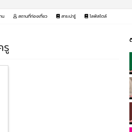
งาน
สถานที่ท่องเที่ยว
สาระน่ารู้
ไลฟ์สไตล์
ต
รู