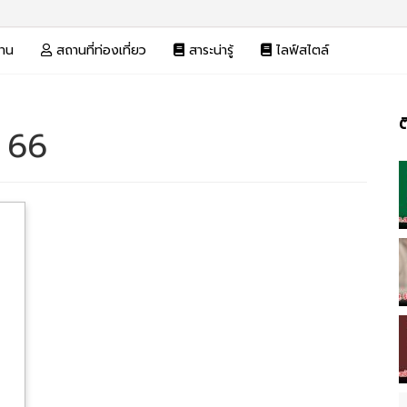
งาน
สถานที่ท่องเที่ยว
สาระน่ารู้
ไลฟ์สไตล์
ต
น 66